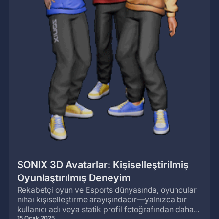
SONIX 3D Avatarlar: Kişiselleştirilmiş
Oyunlaştırılmış Deneyim
Rekabetçi oyun ve Esports dünyasında, oyuncular
nihai kişiselleştirme arayışındadır—yalnızca bir
kullanıcı adı veya statik profil fotoğrafından daha
fazlasını ifade etme yolu.
15 Ocak 2025