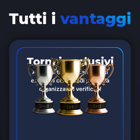
Tutti i
vantaggi
Tornei esclusivi
Accedi a tornei e campionati
esclusivi con grandi premi da
organizzatori verificati!