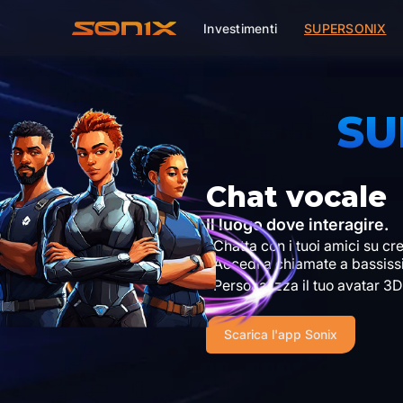
Investimenti
SUPERSONIX
SU
Chat vocale
Il luogo dove interagire.
Chatta con i tuoi amici su cr
Accedi a chiamate a bassiss
Personalizza il tuo avatar 3D
Scarica l'app Sonix