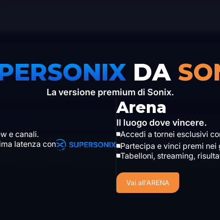
PERSONIX
DA
SO
La versione premium di Sonix.
Arena
Il luogo dove vincere.
ew e canali.
Accedi a tornei esclusivi co
ima latenza con
Partecipa e vinci premi nei
Tabelloni, streaming, risulta
Vai all'ARENA