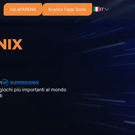
Vai all'ARENA
Scarica l'app Sonix
IT
NIX
n
 giochi più importanti al mondo
ti