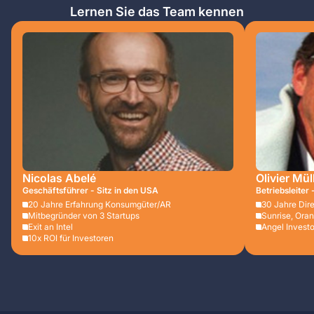
Lernen Sie das Team kennen
Nicolas Abelé
Olivier Mül
Geschäftsführer - Sitz in den USA
Betriebsleiter 
20 Jahre Erfahrung Konsumgüter/AR
30 Jahre Dir
Mitbegründer von 3 Startups
Sunrise, Ora
Exit an Intel
Angel Investo
10x ROI für Investoren