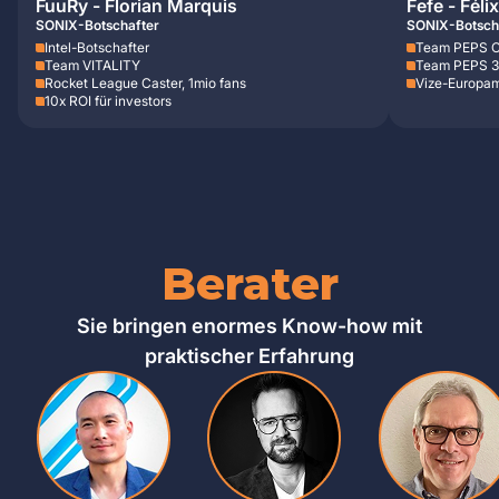
FuuRy - Florian Marquis
Fefe - Fél
SONIX-Botschafter
SONIX-Botsch
Intel-Botschafter
Team PEPS 
Team VITALITY
Team PEPS 3
Rocket League Caster, 1mio fans
Vize-Europam
10x ROI für investors
Berater
Sie bringen enormes Know-how mit
praktischer Erfahrung