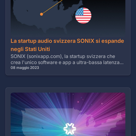
La startup audio svizzera SONIX si espande
negli Stati Uniti
SONIX (sonixapp.com), la startup svizzera che
crea l'unico software e app a ultra-bassa latenza
che soddisfa le esigenze dei giocatori
08 maggio 2023
professionisti, ha annunciato