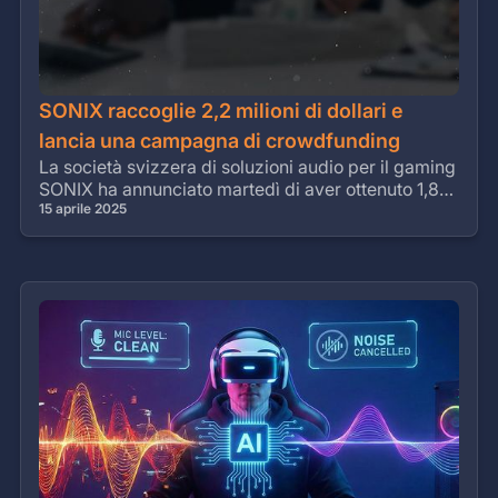
SONIX raccoglie 2,2 milioni di dollari e
lancia una campagna di crowdfunding
La società svizzera di soluzioni audio per il gaming
SONIX ha annunciato martedì di aver ottenuto 1,8
milioni di CHF (pari a 2,2 milioni di dollari USA) in
15 aprile 2025
un nuovo