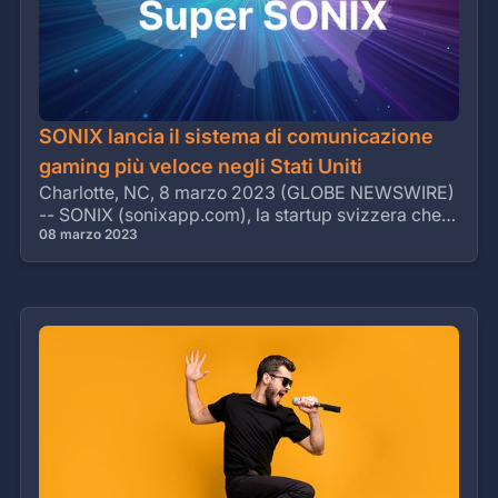
SONIX lancia il sistema di comunicazione
gaming più veloce negli Stati Uniti
Charlotte, NC, 8 marzo 2023 (GLOBE NEWSWIRE)
-- SONIX (sonixapp.com), la startup svizzera che
crea l'unico software e app a ultra-bassa latenza
08 marzo 2023