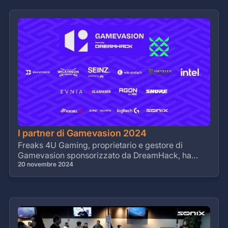
I partner di Gamevasion 2024
Freaks 4U Gaming, proprietario e gestore di
Gamevasion sponsorizzato da DreamHack, ha
annunciato i partner ufficiali del festival tedesco di
20 novembre 2024
gaming.