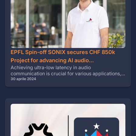
EPFL Spin-off SONIX secures CHF 850k
Project for advancing AI audio
Achieving ultra-low latency in audio
communication
communication is crucial for various applications,
from gaming to live events and satellite
30 aprile 2024
communications.