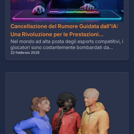
Cancellazione del Rumore Guidata dall'IA:
Una Rivoluzione per le Prestazioni
Nel mondo ad alta posta degli esports competitivi, i
Cognitive negli Esports
giocatori sono costantemente bombardati da
rumori di sottofondo, dalle voci
22 febbraio 2025