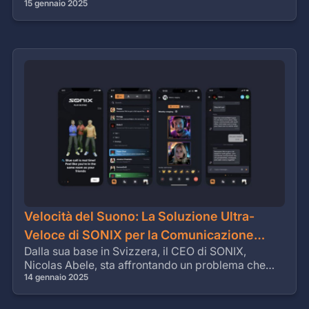
express their unique identity beyond just a
15 gennaio 2025
username or static profile picture.
Velocità del Suono: La Soluzione Ultra-
Veloce di SONIX per la Comunicazione
Dalla sua base in Svizzera, il CEO di SONIX,
negli Esports
Nicolas Abele, sta affrontando un problema che
molti giocatori non sanno nemmeno di avere: il
14 gennaio 2025
ritardo audio.