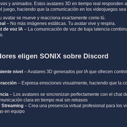
ivos y animados. Estos avatares 3D en tiempo real responden a
 el juego, haciendo que la comunicación en los videojuegos se
u avatar se mueve y reacciona exactamente como tú.
eal
– No más imágenes estáticas. Tu avatar vive y respira.
t de voz IA
– La comunicación de voz de baja latencia combin
o.
dores eligen SONIX sobre Discord
iente nivel
– Avatares 3D generados por IA que ofrecen control 
eracción
– Expresa emociones visualmente, haciendo que la c
encia
– Los avatares se sincronizan perfectamente con el chat d
nicación clara en tiempo real sin retrasos
y Streaming
– Crea una presencia virtual profesional para los v
go en equipo