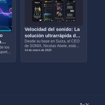
Velocidad del sonido: La
do
solución ultrarrápida de
n
Desde su base en Suiza, el CEO
SONIX para la
de SONIX, Nicolas Abele, está
de los
l
comunicación en Esports
abordando un problema que
14 de enero de 2025
sports,
vo en
muchos jugadores ni siquiera
saben que tienen: el retraso de
ados
audio.
las