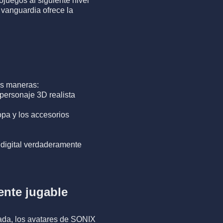
juegos al siguiente nivel
 vanguardia ofrece la
es maneras:
personaje 3D realista
opa y los accesorios
 digital verdaderamente
ente jugable
itada, los avatares de SONIX