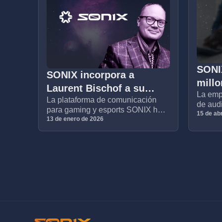
SONI
SONIX incorpora a
millo
Laurent Bischof a su
La emp
lanz
La plataforma de comunicación
Junta Directiva
de aud
crow
para gaming y esports SONIX ha
anunci
15 de abr
anunciado el nombramiento de
13 de enero de 2026
asegur
Laurent Bischof como miembro de
2,2 mi
su Junta Directiva.
nueva