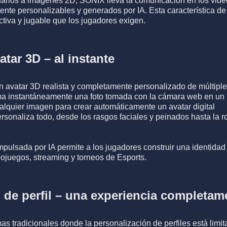
suarios a imágenes 2D, SONIX lleva la comunicación en los video
te personalizables y generados por IA. Esta característica de
activa y jugable que los jugadores exigen.
atar 3D – al instante
n avatar 3D realista y completamente personalizado de múltipl
a instantáneamente una foto tomada con la cámara web en un 
lquier imagen para crear automáticamente un avatar digital
rsonaliza todo, desde los rasgos faciales y peinados hasta la r
mpulsada por IA permite a los jugadores construir una identidad
eojuegos, streaming y torneos de Esports.
 de perfil – una experiencia completam
mas tradicionales donde la personalización de perfiles está lim