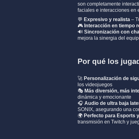
son completamente interact
faciales e interacciones en
💬
Expresivo y realista
– T
🎮
Interacción en tiempo r
🔊
Sincronización con cha
mejora la sinergia del equip
Por qué los juga
🚀
Personalización de sigu
los videojuegos
🎭
Más diversión, más int
dinámica y emocionante
🎧
Audio de ultra baja lat
SONIX, asegurando una comu
🌍
Perfecto para Esports 
transmisión en Twitch y jue