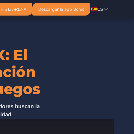
Descargar la app Sonix
Ir a la ARENA
ES
: El
ación
Juegos
adores buscan la
tidad