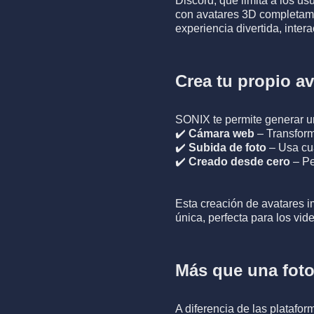
Discord, que limita a los u
con avatares 3D completamen
experiencia divertida, inter
Crea tu propio av
SONIX te permite generar u
✔️
Cámara web
– Transform
✔️
Subida de foto
– Usa cua
✔️
Creado desde cero
– Pe
Esta creación de avatares i
única, perfecta para los vid
Más que una foto
A diferencia de las platafor