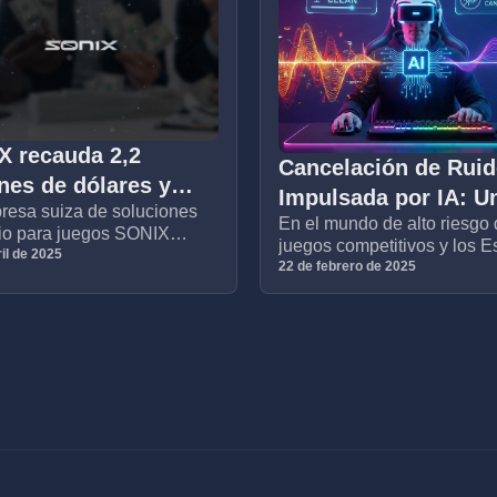
X recauda 2,2
Cancelación de Rui
nes de dólares y
Impulsada por IA: U
resa suiza de soluciones
a una campaña de
En el mundo de alto riesgo 
Cambio Radical en e
io para juegos SONIX
dfunding
juegos competitivos y los E
Rendimiento Cogniti
ó el martes que ha
il de 2025
los jugadores están
22 de febrero de 2025
ado 1,8 millones de CHF (o
Esports
constantemente bombarde
llones de USD) en una
por ruidos de fondo: desde 
voces